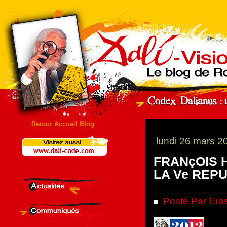
Retour Accueil Blog
lundi 26 mars 2
FRANçOIS 
LA Ve REPU
Posté Par Eras