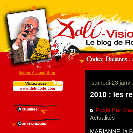
Retour Accueil Blog
samedi 23 janvi
2010 : les r
Posté Par Eras
Actualités
MARIANNE, la B