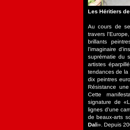
Les Héritiers de
Au cours de se
travers l’Europe
brillants peint
l’imaginaire d’in
suprématie du s
artistes éparpil
tendances de la 
dix peintres eu
Résistance une
Cette manifes
signature de «L
lignes d’une ca
de beaux-arts so
Dal
i». Depuis 2