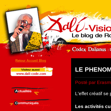
Retour Accueil Blog
LE PHENOM
Posté par Erasmy
L'effet créatif se 
Les activités cul