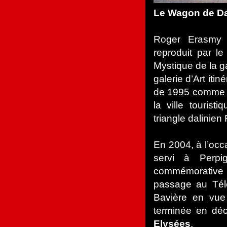
Le Wagon de Da
Roger Erasmy 
reproduit par l
Mystique de la 
galerie d’Art itin
de 1995 comme «
la ville touris
triangle dalinie
En 2004, à l’occ
servi à Perpi
commémorative 
passage au Télét
Bavière en vue
terminée en d
Elysées
.