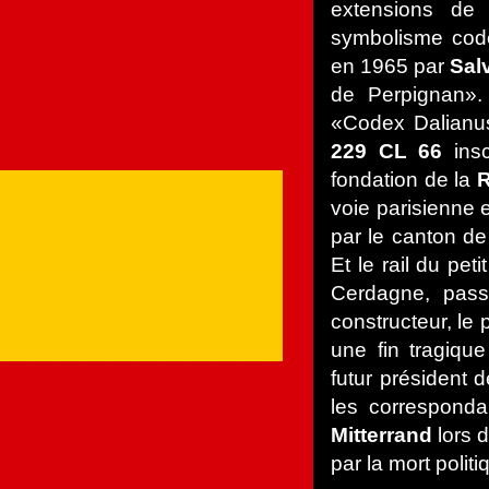
extensions de l
symbolisme codé
en 1965 par
Sal
de Perpignan».
«Codex Dalianus»
229 CL 66
insc
fondation de la
R
voie parisienne 
par le canton d
Et le rail du pet
Cerdagne, pass
constructeur, le 
une fin tragique
futur président
les corresponda
Mitterrand
lors 
par la mort polit