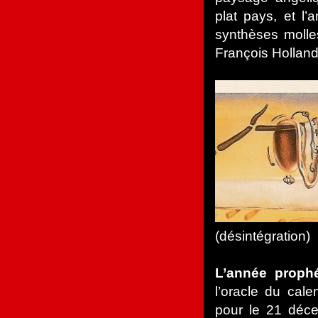
plat pays, et l’
synthèses molle
François Holland
(désintégration)
L’année proph
l’oracle du cal
pour le 21 déce