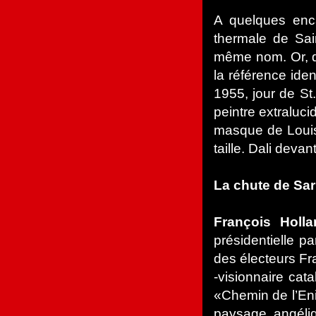
A quelques enca
thermale de Sai
même nom. Or, d
la référence iden
1955, jour de St
peintre extraluci
masque de Louis
taille. Dali dev
La chute de Sark
François Holl
présidentielle p
des électeurs Fra
-visionnaire cata
«Chemin de l’Eni
paysage angéliq